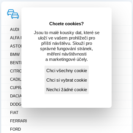
Výběr tlumení
dle značky vozu
Chcete cookies?
AUDI
Jsou to malé kousky dat, které se
uloží ve vašem prohlížeči pro
ALFA ROMEO
příští návštěvu. Slouží pro
ASTON MARTIN
správné fungování stránek,
měření návštěvnosti
BMW
a marketingové účely.
BENTLEY
Chci všechny cookie
CITROEN
CADILLAC
Chci si vybrat cookie
CUPRA
Nechci žádné cookie
DACIA
DODGE
FIAT
FERRARI
FORD