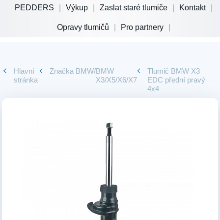
PEDDERS
Výkup
Zaslat staré tlumiče
Kontakt
Opravy tlumičů
Pro partnery
Hlavní
Značka
BMW
/
BMW
Tlumič BMW X3
stránka
X3/X5/X6/X7
EDC přední pravý
4x4