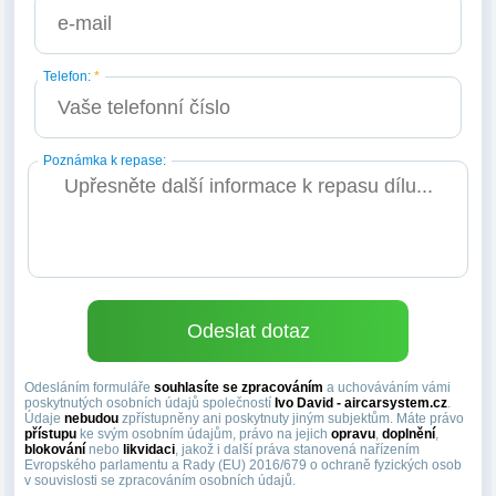
Telefon:
*
Poznámka k repase:
Odesláním formuláře
souhlasíte se zpracováním
a uchováváním vámi
poskytnutých osobních údajů společností
Ivo David - aircarsystem.cz
.
Údaje
nebudou
zpřístupněny ani poskytnuty jiným subjektům. Máte právo
přístupu
ke svým osobním údajům, právo na jejich
opravu
,
doplnění
,
blokování
nebo
likvidaci
, jakož i další práva stanovená nařízením
Evropského parlamentu a Rady (EU) 2016/679 o ochraně fyzických osob
v souvislosti se zpracováním osobních údajů.