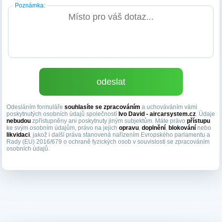
Poznámka:
Odesláním formuláře
souhlasíte se zpracováním
a uchováváním vámi
poskytnutých osobních údajů společností
Ivo David - aircarsystem.cz
. Údaje
nebudou
zpřístupněny ani poskytnuty jiným subjektům. Máte právo
přístupu
ke svým osobním údajům, právo na jejich
opravu
,
doplnění
,
blokování
nebo
likvidaci
, jakož i další práva stanovená nařízením Evropského parlamentu a
Rady (EU) 2016/679 o ochraně fyzických osob v souvislosti se zpracováním
osobních údajů.