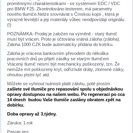
proměnnými charakteristikami - se systémem EDC / VDC
pro BMW F25. Zkontrolováno testerem, má parametry
nového tlumiče.Nelze srovnávat s Čínskou kopíí , která je
výrazně levnější a její materiály vůbec neodpovídají originálu
(!)
POZNÁMKA: Prodej je založen na výměně - starý tlumič
musí být vrácen. Proto je účtována vratná záloha (záloha).
Záloha 1000 CZK bude automaticky přidána do košíku.
Záloha je vrácena bankovním převodem do několika
pracovních dnů po přijetí zásilky se starým tlumičem
Vrácený tlumič nesmí být mechanicky poškozený, tzn. Že
nemůže mít poškozený kryt, odříznuté dráty, zlomené zátky,
ohnutou pístní tyč atd.
Můžete se vyhnout nutnosti platit zálohu, poté prosím
zašlete své tlumiče pro repasování spolu s objednávkou
opravy dostupnou na našem webu. Po regeneraci po cca
14 dnech budou Vaše tlumiče zaslány obratem zpět na
dobírku.
Doba opravy až 3.týdny.
Záruka: 1.rok
Pasuje pro: