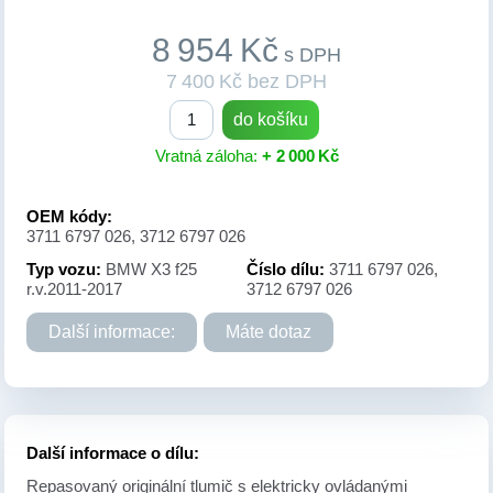
8 954 Kč
s DPH
7 400 Kč bez DPH
do košíku
Vratná záloha:
+ 2 000 Kč
OEM kódy:
3711 6797 026, 3712 6797 026
Typ vozu:
BMW X3 f25
Číslo dílu:
3711 6797 026,
r.v.2011-2017
3712 6797 026
Další informace:
Máte dotaz
Další informace o dílu:
Repasovaný originální tlumič s elektricky ovládanými