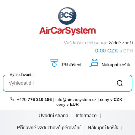
Váš košík neobsahuje
žádné zboží
0.00 CZK
s DPH
Přihlášení
Nákupní košík
Vyhledávání:
+420
776 310 186
|
info@aircarsystem.cz
|
ceny v
CZK
|
ceny v
EUR
Úvodní strana
Informace
Přídavné vzduchové pérování
Nákupní košík