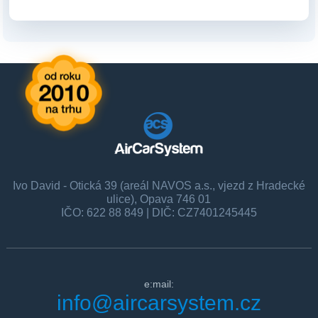
Ivo David - Otická 39 (areál NAVOS a.s., vjezd z Hradecké
ulice), Opava 746 01
IČO: 622 88 849 | DIČ: CZ7401245445
e:mail:
info@aircarsystem.cz