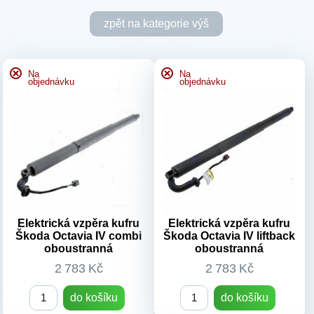
zpět na kategorie výš
Na
Na
objednávku
objednávku
OEM kódy:
OEM kódy:
5QD 412 331 A, 5QD 412 331
801051
C 5Q0 412 331 C 5Q0 412 331
Typ vozu:
Octavia IV
D 5Q0 412 331 E
Číslo dílu:
801051
Typ vozu:
Octavia IV r.v.2023-
Výrobek:
Nový díl
2027
Číslo dílu:
5QD 412 331,
802696
Výrobek:
Nový díl
Elektrická vzpěra kufru
Elektrická vzpěra kufru
Škoda Octavia IV combi
Škoda Octavia IV liftback
oboustranná
oboustranná
2 783 Kč
2 783 Kč
do košíku
do košíku