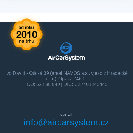
Ivo David - Otická 39 (areál NAVOS a.s., vjezd z Hradecké
ulice), Opava 746 01
IČO: 622 88 849 | DIČ: CZ7401245445
e:mail:
info@aircarsystem.cz