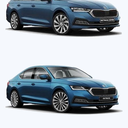
OEM kódy:
OEM kódy:
5E7 827 851
5E7 827 851
Typ vozu:
Octavia IV r.v.
Typ vozu:
Octavia IV r.v.
2020+
2020+
Číslo dílu:
AE-SK-037, 5E7
Číslo dílu:
AE-SK-032,
827 851
5E7827851
Výrobek:
Nový díl
Výrobek:
Nový díl