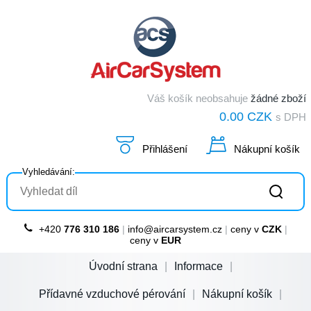
Váš košík neobsahuje
žádné zboží
0.00 CZK
s DPH
Přihlášení
Nákupní košík
Vyhledávání:
+420
776 310 186
|
info@aircarsystem.cz
|
ceny v
CZK
|
ceny v
EUR
Úvodní strana
Informace
Přídavné vzduchové pérování
Nákupní košík