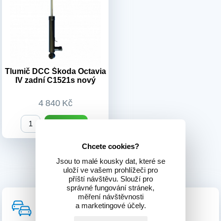
5Q0513045BN/
5Q0513045BS/
5Q0513045BT/ 5QA513045C/
5QF513045B/ 5QF513045C/
5QF513045G/ 5QF513045H
Typ vozu:
Škoda Octavia IV
r.v. 2019-2027
Tlumič DCC Škoda Octavia
Číslo dílu:
3Q0513045AA,
IV zadní C1521s nový
C1521s
Výrobek:
Nový díl
4 840 Kč
do košíku
Chcete cookies?
Jsou to malé kousky dat, které se
uloží ve vašem prohlížeči pro
příští návštěvu. Slouží pro
správné fungování stránek,
měření návštěvnosti
Výběr tlumení
a marketingové účely.
dle značky vozu