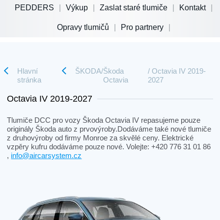
PEDDERS
Výkup
Zaslat staré tlumiče
Kontakt
Opravy tlumičů
Pro partnery
Hlavní
ŠKODA
/
Škoda
/ Octavia IV 2019-
stránka
Octavia
2027
Octavia IV 2019-2027
Tlumiče DCC pro vozy Škoda Octavia IV repasujeme pouze
originály Škoda auto z prvovýroby.Dodáváme také nové tlumiče
z druhovýroby od firmy Monroe za skvělé ceny. Elektrické
vzpěry kufru dodáváme pouze nové. Volejte: +420 776 31 01 86
,
info@aircarsystem.cz