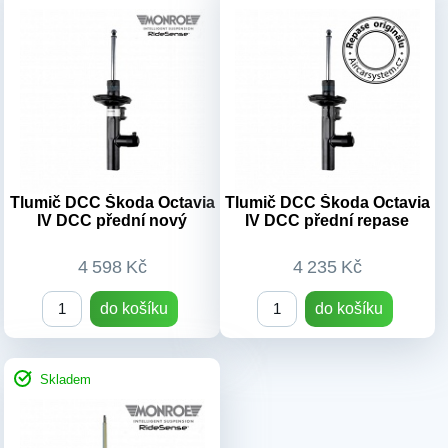
OEM kódy:
3Q0513045AA/
3Q0513045AB/
3Q0513045AC/
3Q0513045AJ/ 3Q0513045AP/
3Q0513045AQ/
3Q0513045AR/
3Q0513045AS/ 3Q0513045Q/
5Q0513045AE/
Tlumič DCC Škoda Octavia
Tlumič DCC Škoda Octavia
IV DCC přední nový
IV DCC přední repase
5Q0513045AH/
5Q0513045AJ/ 5Q0513045AK/
5Q0513045AM/
4 598 Kč
4 235 Kč
5Q0513045AN/
5Q0513045AP/
do košíku
do košíku
5Q0513045AQ/
5Q0513045AS/ 5Q0513045AT/
5Q0513045BA/
Skladem
5Q0513045BB/
5Q0513045BC/
5Q0513045BD/