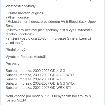
Vlastnosti a výhody:
- Přímá náhrada originálu
- Plnění dusíkem
- Robustní horní doraz proti úderům /Anti-Bleed Back Upper
Seal/
- Sintrovaný ocelový píst /spékaný píst s vyšší tvrdostí a
tepelnou odolností/
- snížení vozu o cca 25-30mm (u verze Sti je snížení už
velmi malé)
Přední pravý
Výrobce: Pedders Austrálie
Pro vozy:
Subaru, Impreza, 2000-2002 GD & GG
Subaru, Impreza, 2000-2002 GD & GG WRX
Subaru, Impreza, 2002-2007 GD & GG
Subaru, Impreza, 2002-2007 GD & GG WRX
Subaru, Impreza, 2002-2007 GD WRX STi
Není vhodné pro modely "Sti" s uchycením kol šrouby s
roztečí 5x114