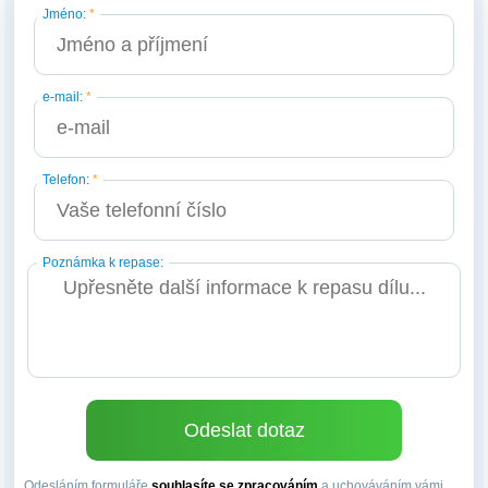
Jméno:
*
e-mail:
*
Telefon:
*
Poznámka k repase:
Odesláním formuláře
souhlasíte se zpracováním
a uchováváním vámi