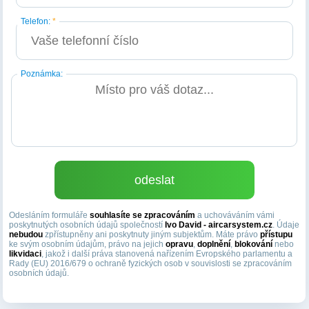
Telefon:
*
Poznámka:
Odesláním formuláře
souhlasíte se zpracováním
a uchováváním vámi
poskytnutých osobních údajů společností
Ivo David - aircarsystem.cz
. Údaje
nebudou
zpřístupněny ani poskytnuty jiným subjektům. Máte právo
přístupu
ke svým osobním údajům, právo na jejich
opravu
,
doplnění
,
blokování
nebo
likvidaci
, jakož i další práva stanovená nařízením Evropského parlamentu a
Rady (EU) 2016/679 o ochraně fyzických osob v souvislosti se zpracováním
osobních údajů.