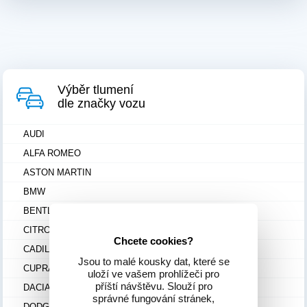
Výběr tlumení
dle značky vozu
AUDI
ALFA ROMEO
ASTON MARTIN
BMW
BENTLEY
CITROEN
Chcete cookies?
CADILLAC
Jsou to malé kousky dat, které se
CUPRA
uloží ve vašem prohlížeči pro
příští návštěvu. Slouží pro
DACIA
správné fungování stránek,
DODGE