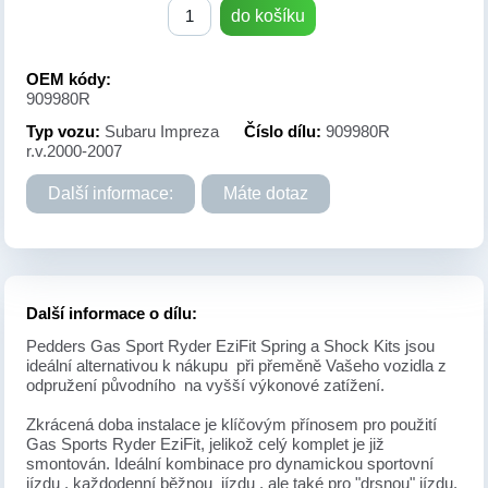
do košíku
OEM kódy:
909980R
Typ vozu:
Subaru Impreza
Číslo dílu:
909980R
r.v.2000-2007
Další informace:
Máte dotaz
Další informace o dílu:
Pedders Gas Sport Ryder EziFit Spring a Shock Kits jsou
ideální alternativou k nákupu při přeměně Vašeho vozidla z
odpružení původního na vyšší výkonové zatížení.
Zkrácená doba instalace je klíčovým přínosem pro použití
Gas Sports Ryder EziFit, jelikož celý komplet je již
smontován. Ideální kombinace pro dynamickou sportovní
jízdu , každodenní běžnou jízdu , ale také pro "drsnou" jízdu.