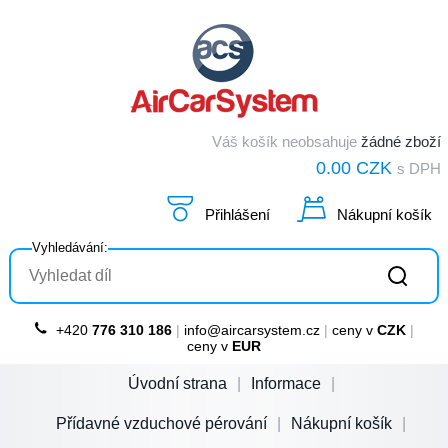
Váš košík neobsahuje
žádné zboží
0.00 CZK
s DPH
Přihlášení
Nákupní košík
Vyhledávání:
+420
776 310 186
|
info@aircarsystem.cz
|
ceny v
CZK
|
ceny v
EUR
Úvodní strana
Informace
Přídavné vzduchové pérování
Nákupní košík