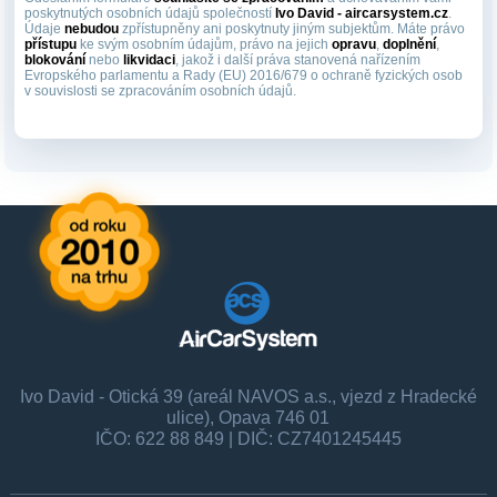
poskytnutých osobních údajů společností
Ivo David - aircarsystem.cz
.
Údaje
nebudou
zpřístupněny ani poskytnuty jiným subjektům. Máte právo
přístupu
ke svým osobním údajům, právo na jejich
opravu
,
doplnění
,
blokování
nebo
likvidaci
, jakož i další práva stanovená nařízením
Evropského parlamentu a Rady (EU) 2016/679 o ochraně fyzických osob
v souvislosti se zpracováním osobních údajů.
Ivo David - Otická 39 (areál NAVOS a.s., vjezd z Hradecké
ulice), Opava 746 01
IČO: 622 88 849 | DIČ: CZ7401245445