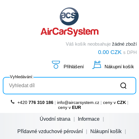
Váš košík neobsahuje
žádné zboží
0.00 CZK
s DPH
Přihlášení
Nákupní košík
Vyhledávání:
+420
776 310 186
|
info@aircarsystem.cz
|
ceny v
CZK
|
ceny v
EUR
Úvodní strana
Informace
Přídavné vzduchové pérování
Nákupní košík