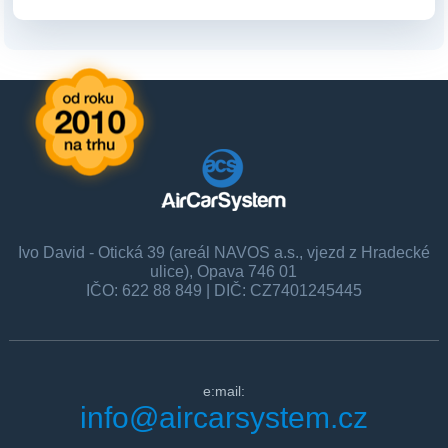
Ivo David - Otická 39 (areál NAVOS a.s., vjezd z Hradecké
ulice), Opava 746 01
IČO: 622 88 849 | DIČ: CZ7401245445
e:mail:
info@aircarsystem.cz