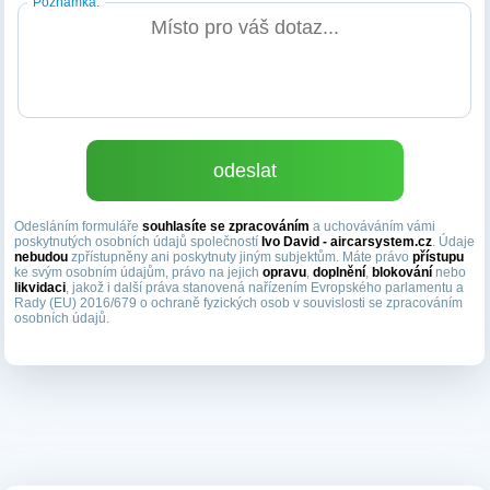
Poznámka:
Odesláním formuláře
souhlasíte se zpracováním
a uchováváním vámi
poskytnutých osobních údajů společností
Ivo David - aircarsystem.cz
. Údaje
nebudou
zpřístupněny ani poskytnuty jiným subjektům. Máte právo
přístupu
ke svým osobním údajům, právo na jejich
opravu
,
doplnění
,
blokování
nebo
likvidaci
, jakož i další práva stanovená nařízením Evropského parlamentu a
Rady (EU) 2016/679 o ochraně fyzických osob v souvislosti se zpracováním
osobních údajů.