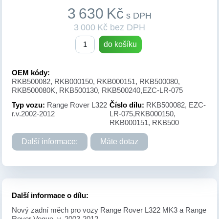
3 630 Kč
s DPH
3 000 Kč bez DPH
do košíku
OEM kódy:
RKB500082, RKB000150, RKB000151, RKB500080,
RKB500080K, RKB500130, RKB500240,EZC-LR-075
Typ vozu:
Range Rover L322
Číslo dílu:
RKB500082, EZC-
r.v.2002-2012
LR-075,RKB000150,
RKB000151, RKB500
Další informace:
Máte dotaz
Další informace o dílu:
Nový zadní měch pro vozy Range Rover L322 MK3 a Range
Rover Vogue .v. 2003-2012