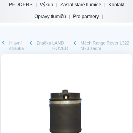
PEDDERS
Výkup
Zaslat staré tlumiče
Kontakt
Opravy tlumičů
Pro partnery
Hlavní
Značka
LAND
Měch Range Rover L322
stránka
ROVER
Mk3 zadní