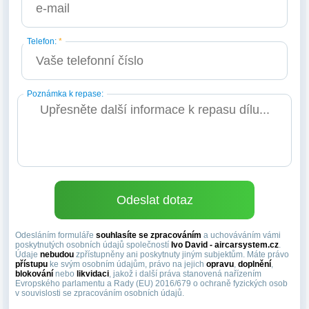
Telefon:
*
Poznámka k repase:
Odesláním formuláře
souhlasíte se zpracováním
a uchováváním vámi
poskytnutých osobních údajů společností
Ivo David - aircarsystem.cz
.
Údaje
nebudou
zpřístupněny ani poskytnuty jiným subjektům. Máte právo
přístupu
ke svým osobním údajům, právo na jejich
opravu
,
doplnění
,
blokování
nebo
likvidaci
, jakož i další práva stanovená nařízením
Evropského parlamentu a Rady (EU) 2016/679 o ochraně fyzických osob
v souvislosti se zpracováním osobních údajů.