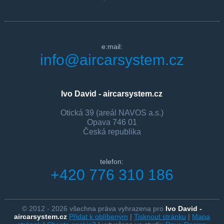
e:mail:
info@aircarsystem.cz
Ivo David - aircarsystem.cz
Otická 39 (areál NAVOS a.s.)
Opava 746 01
Česká republika
telefon:
+420 776 310 186
© 2012 - 2026 všechna práva vyhrazena pro
Ivo David -
aircarsystem.cz
Přidat k oblíbeným
|
Tisknout stránku
|
Mapa