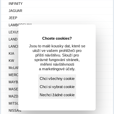
INFINITY
JAGUAR
JEEP
LAMBORGHINI
LEXUS
Chcete cookies?
LAND ROVER
Jsou to malé kousky dat, které se
LANCIA
uloží ve vašem prohlížeči pro
KIA
příští návštěvu. Slouží pro
správné fungování stránek,
KW
měření návštěvnosti
McLAREN
a marketingové účely.
MERCEDES
Chci všechny cookie
MAYBACH
Chci si vybrat cookie
MASERATI
Nechci žádné cookie
MAZDA
MITSUBISHI
NISSAN