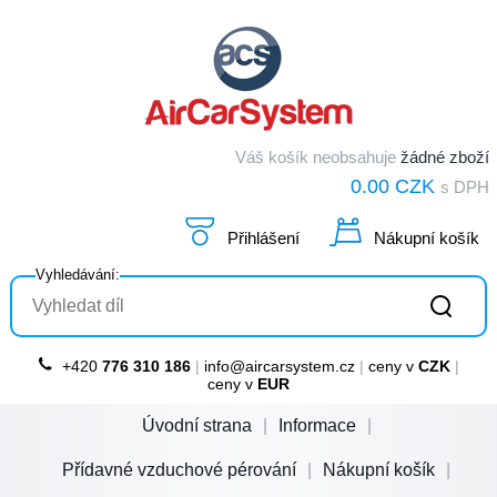
Váš košík neobsahuje
žádné zboží
0.00 CZK
s DPH
Přihlášení
Nákupní košík
Vyhledávání:
+420
776 310 186
|
info@aircarsystem.cz
|
ceny v
CZK
|
ceny v
EUR
Úvodní strana
Informace
Přídavné vzduchové pérování
Nákupní košík