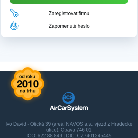
Zaregistrovat firmu
Zapomenuté heslo
Ivo David - Otická 39 (areál NAVOS a.s., vjezd z Hradecké
ulice), Opava 746 01
IČO: 622 88 849 | DIČ: CZ7401245445