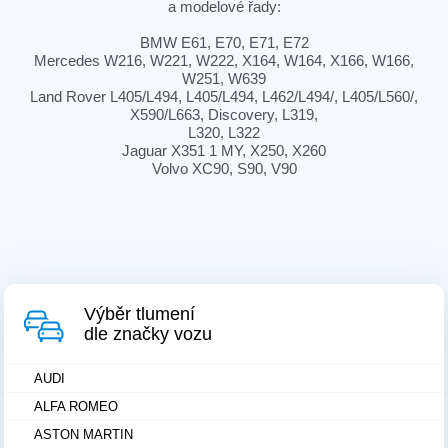
a modelové řady:
BMW E61, E70, E71, E72
Mercedes W216, W221, W222, X164, W164, X166, W166,
W251, W639
Land Rover L405/L494, L405/L494, L462/L494/, L405/L560/,
X590/L663, Discovery, L319,
L320, L322
Jaguar X351 1 MY, X250, X260
Volvo XC90, S90, V90
Výběr tlumení
dle značky vozu
AUDI
ALFA ROMEO
ASTON MARTIN